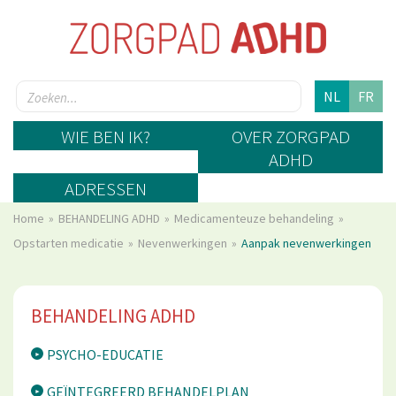
NL
FR
WIE BEN IK?
OVER ZORGPAD
ADHD
ADRESSEN
Home
BEHANDELING ADHD
Medicamenteuze behandeling
Opstarten medicatie
Nevenwerkingen
Aanpak nevenwerkingen
BEHANDELING ADHD
PSYCHO-EDUCATIE
GEÏNTEGREERD BEHANDELPLAN