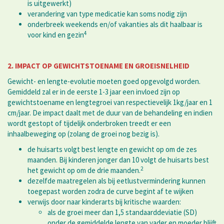
is uitgewerkt)
verandering van type medicatie kan soms nodig zijn
onderbreek weekends en/of vakanties als dit haalbaar is
4
voor kind en gezin
2. IMPACT OP GEWICHTSTOENAME EN GROEISNELHEID
Gewicht- en lengte-evolutie moeten goed opgevolgd worden.
Gemiddeld zal er in de eerste 1-3 jaar een invloed zijn op
gewichtstoename en lengtegroei van respectievelijk 1kg/jaar en 1
cm/jaar. De impact daalt met de duur van de behandeling en indien
wordt gestopt of tijdelijk onderbroken treedt er een
inhaalbeweging op (zolang de groei nog bezig is).
de huisarts volgt best lengte en gewicht op om de zes
maanden. Bij kinderen jonger dan 10 volgt de huisarts best
2
het gewicht op om de drie maanden.
dezelfde maatregelen als bij eetlustvermindering kunnen
toegepast worden zodra de curve begint af te wijken
verwijs door naar kinderarts bij kritische waarden:
als de groei meer dan 1,5 standaarddeviatie (SD)
onder de gemiddelde lengte van vader en moeder blijft