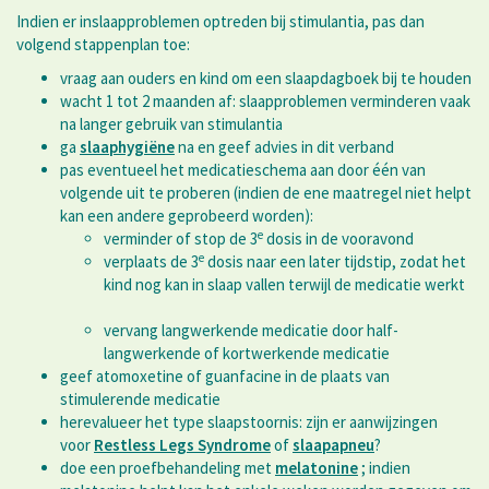
Indien er inslaapproblemen optreden bij stimulantia, pas dan
volgend stappenplan toe:
vraag aan ouders en kind om een slaapdagboek bij te houden
wacht 1 tot 2 maanden af: slaapproblemen verminderen vaak
na langer gebruik van stimulantia
ga
slaaphygiëne
na en geef advies in dit verband
pas eventueel het medicatieschema aan door één van
volgende uit te proberen (indien de ene maatregel niet helpt
kan een andere geprobeerd worden):
e
verminder of stop de 3
dosis in de vooravond
e
verplaats de 3
dosis naar een later tijdstip, zodat het
kind nog kan in slaap vallen terwijl de medicatie werkt
vervang langwerkende medicatie door half-
langwerkende of kortwerkende medicatie
geef atomoxetine of guanfacine in de plaats van
stimulerende medicatie
herevalueer het type slaapstoornis: zijn er aanwijzingen
voor
Restless Legs Syndrome
of
slaapapneu
?
doe een proefbehandeling met
melatonine
; indien