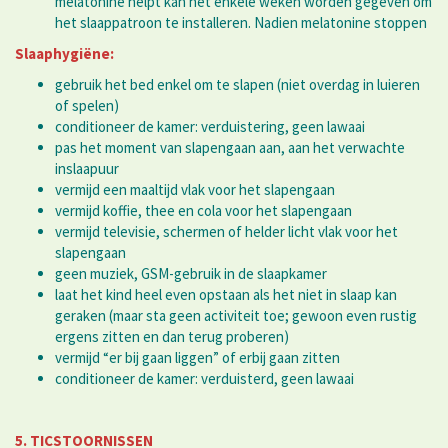
melatonine helpt kan het enkele weken worden gegeven om
het slaappatroon te installeren. Nadien melatonine stoppen
Slaaphygiëne:
gebruik het bed enkel om te slapen (niet overdag in luieren
of spelen)
conditioneer de kamer: verduistering, geen lawaai
pas het moment van slapengaan aan, aan het verwachte
inslaapuur
vermijd een maaltijd vlak voor het slapengaan
vermijd koffie, thee en cola voor het slapengaan
vermijd televisie, schermen of helder licht vlak voor het
slapengaan
geen muziek, GSM-gebruik in de slaapkamer
laat het kind heel even opstaan als het niet in slaap kan
geraken (maar sta geen activiteit toe; gewoon even rustig
ergens zitten en dan terug proberen)
vermijd “er bij gaan liggen” of erbij gaan zitten
conditioneer de kamer: verduisterd, geen lawaai
5. TICSTOORNISSEN