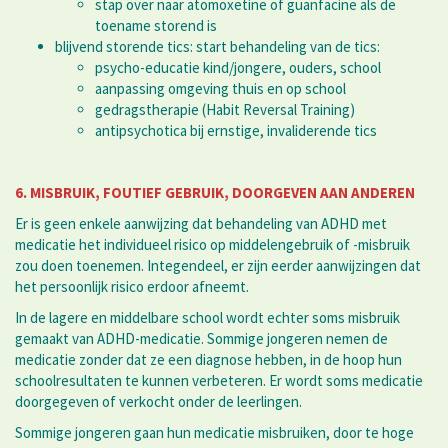
stap over naar atomoxetine of guanfacine als de
toename storend is
blijvend storende tics: start behandeling van de tics:
psycho-educatie kind/jongere, ouders, school
aanpassing omgeving thuis en op school
gedragstherapie (Habit Reversal Training)
antipsychotica bij ernstige, invaliderende tics
6. MISBRUIK, FOUTIEF GEBRUIK, DOORGEVEN AAN ANDEREN
Er is geen enkele aanwijzing dat behandeling van ADHD met
medicatie het individueel risico op middelengebruik of -misbruik
zou doen toenemen. Integendeel, er zijn eerder aanwijzingen dat
het persoonlijk risico erdoor afneemt.
In de lagere en middelbare school wordt echter soms misbruik
gemaakt van ADHD-medicatie. Sommige jongeren nemen de
medicatie zonder dat ze een diagnose hebben, in de hoop hun
schoolresultaten te kunnen verbeteren. Er wordt soms medicatie
doorgegeven of verkocht onder de leerlingen.
Sommige jongeren gaan hun medicatie misbruiken, door te hoge