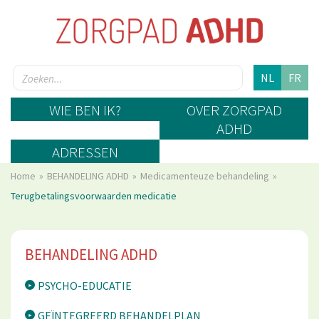
NL
FR
WIE BEN IK?
OVER ZORGPAD
ADHD
ADRESSEN
Home
BEHANDELING ADHD
Medicamenteuze behandeling
Terugbetalingsvoorwaarden medicatie
BEHANDELING ADHD
PSYCHO-EDUCATIE
GEÏNTEGREERD BEHANDELPLAN