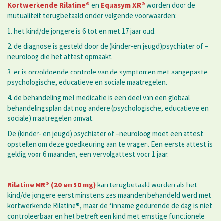
Kortwerkende Rilatine®
en
Equasym XR®
worden door de
mutualiteit terugbetaald onder volgende voorwaarden:
1. het kind/de jongere is 6 tot en met 17 jaar oud.
2. de diagnose is gesteld door de (kinder-en jeugd)psychiater of –
neuroloog die het attest opmaakt.
3. er is onvoldoende controle van de symptomen met aangepaste
psychologische, educatieve en sociale maatregelen.
4. de behandeling met medicatie is een deel van een globaal
behandelingsplan dat nog andere (psychologische, educatieve en
sociale) maatregelen omvat.
De (kinder- en jeugd) psychiater of –neuroloog moet een attest
opstellen om deze goedkeuring aan te vragen. Een eerste attest is
geldig voor 6 maanden, een vervolgattest voor 1 jaar.
Rilatine MR® (20 en 30 mg)
kan terugbetaald worden als het
kind/de jongere eerst minstens zes maanden behandeld werd met
kortwerkende Rilatine®, maar de “inname gedurende de dag is niet
controleerbaar en het betreft een kind met ernstige functionele