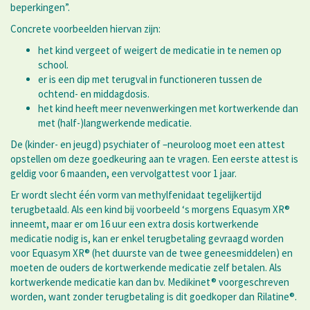
beperkingen”.
Concrete voorbeelden hiervan zijn:
het kind vergeet of weigert de medicatie in te nemen op
school.
er is een dip met terugval in functioneren tussen de
ochtend- en middagdosis.
het kind heeft meer nevenwerkingen met kortwerkende dan
met (half-)langwerkende medicatie.
De (kinder- en jeugd) psychiater of –neuroloog moet een attest
opstellen om deze goedkeuring aan te vragen. Een eerste attest is
geldig voor 6 maanden, een vervolgattest voor 1 jaar.
Er wordt slecht één vorm van methylfenidaat tegelijkertijd
terugbetaald. Als een kind bij voorbeeld ‘s morgens Equasym XR®
inneemt, maar er om 16 uur een extra dosis kortwerkende
medicatie nodig is, kan er enkel terugbetaling gevraagd worden
voor Equasym XR® (het duurste van de twee geneesmiddelen) en
moeten de ouders de kortwerkende medicatie zelf betalen. Als
kortwerkende medicatie kan dan bv. Medikinet® voorgeschreven
worden, want zonder terugbetaling is dit goedkoper dan Rilatine®.