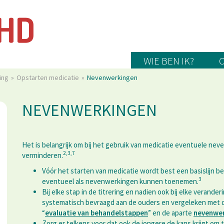
WIE BEN IK?
ing
Opstarten medicatie
Nevenwerkingen
NEVENWERKINGEN
Het is belangrijk om bij het gebruik van medicatie eventuele ne
2,3,7
verminderen.
Vóór het starten van medicatie wordt best een basislijn b
3
eventueel als nevenwerkingen kunnen toenemen.
Bij elke stap in de titrering en nadien ook bij elke veran
systematisch bevraagd aan de ouders en vergeleken met de
“
evaluatie van behandelstappen
” en de aparte
nevenwer
Zorg er telkens voor dat ook de jongere de kans krijgt om 