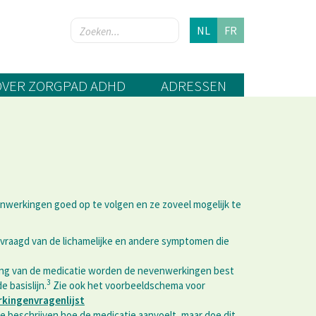
NL
FR
OVER ZORGPAD ADHD
ADRESSEN
venwerkingen goed op te volgen en ze zoveel mogelijk te
evraagd van de lichamelijke en andere symptomen die
dering van de medicatie worden de nevenwerkingen best
3
 basislijn.
Zie ook het voorbeeldschema voor
kingenvragenlijst
te beschrijven hoe de medicatie aanvoelt, maar doe dit