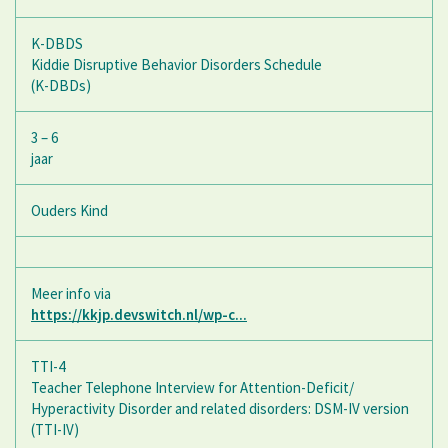
K-DBDS
Kiddie Disruptive Behavior Disorders Schedule
(K-DBDs)
3 – 6
jaar
Ouders Kind
Meer info via
https://kkjp.devswitch.nl/wp-c...
TTI-4
Teacher Telephone Interview for Attention-Deficit/
Hyperactivity Disorder and related disorders: DSM-IV version
(TTI-IV)