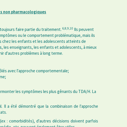
ts non pharmacologiques
6,8,9,10
ujours faire partie du traitement.
Ils peuvent
ymptômes ou le comportement problématique, mais ils
s chez les enfants et les adolescents atteints de
ts, les enseignants, les enfants et adolescents, à mieux
venir d'autres problèmes à long terme.
ôlés avec l'approche comportementale;
rme;
surmonter les symptômes les plus gênants du TDA/H. La
. Il a été démontré que la combinaison de l'approche
tats.
ex : comorbidités), d'autres décisions doivent parfois
opédie, etc. peuvent également être utiles.