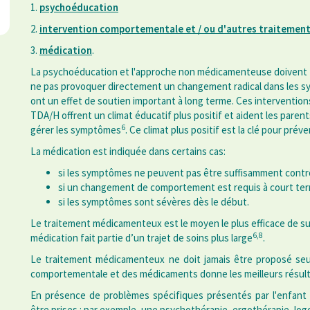
1.
psychoéducation
2.
intervention comportementale et / ou d'autres traitemen
3.
médication
.
La psychoéducation et l'approche non médicamenteuse doivent to
ne pas provoquer directement un changement radical dans les s
ont un effet de soutien important à long terme. Ces intervention
TDA/H offrent un climat éducatif plus positif et aident les paren
6
gérer les symptômes
. Ce climat plus positif est la clé pour pré
La médication est indiquée dans certains cas:
si les symptômes ne peuvent pas être suffisamment contr
si un changement de comportement est requis à court te
si les symptômes sont sévères dès le début.
Le traitement médicamenteux est le moyen le plus efficace de 
6,8
médication fait partie d’un trajet de soins plus large
.
Le traitement médicamenteux ne doit jamais être proposé seul
comportementale et des médicaments donne les meilleurs résul
En présence de problèmes spécifiques présentés par l'enfant (
être prises : par exemple, une psychothérapie, ergothérapie, log