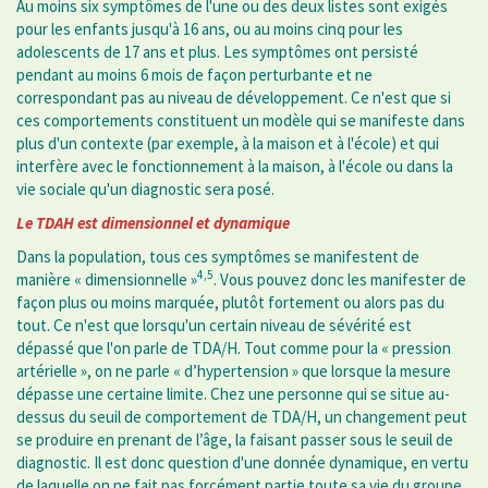
Au moins six symptômes de l'une ou des deux listes sont exigés
pour les enfants jusqu'à 16 ans, ou au moins cinq pour les
adolescents de 17 ans et plus. Les symptômes ont persisté
pendant au moins 6 mois de façon perturbante et ne
correspondant pas au niveau de développement. Ce n'est que si
ces comportements constituent un modèle qui se manifeste dans
plus d'un contexte (par exemple, à la maison et à l'école) et qui
interfère avec le fonctionnement à la maison, à l'école ou dans la
vie sociale qu'un diagnostic sera posé.
Le TDAH est dimensionnel et dynamique
Dans la population, tous ces symptômes se manifestent de
4,5
manière « dimensionnelle »
. Vous pouvez donc les manifester de
façon plus ou moins marquée, plutôt fortement ou alors pas du
tout. Ce n'est que lorsqu'un certain niveau de sévérité est
dépassé que l'on parle de TDA/H. Tout comme pour la « pression
artérielle », on ne parle « d’hypertension » que lorsque la mesure
dépasse une certaine limite. Chez une personne qui se situe au-
dessus du seuil de comportement de TDA/H, un changement peut
se produire en prenant de l’âge, la faisant passer sous le seuil de
diagnostic. Il est donc question d'une donnée dynamique, en vertu
de laquelle on ne fait pas forcément partie toute sa vie du groupe