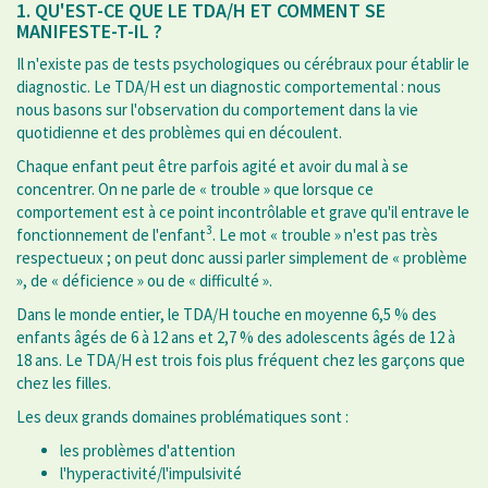
1. QU'EST-CE QUE LE TDA/H ET COMMENT SE
MANIFESTE-T-IL ?
Il n'existe pas de tests psychologiques ou cérébraux pour établir le
diagnostic. Le TDA/H est un diagnostic comportemental : nous
nous basons sur l'observation du comportement dans la vie
quotidienne et des problèmes qui en découlent.
Chaque enfant peut être parfois agité et avoir du mal à se
concentrer. On ne parle de « trouble » que lorsque ce
comportement est à ce point incontrôlable et grave qu'il entrave le
3
fonctionnement de l'enfant
. Le mot « trouble » n'est pas très
respectueux ; on peut donc aussi parler simplement de « problème
», de « déficience » ou de « difficulté ».
Dans le monde entier, le TDA/H touche en moyenne 6,5 % des
enfants âgés de 6 à 12 ans et 2,7 % des adolescents âgés de 12 à
18 ans. Le TDA/H est trois fois plus fréquent chez les garçons que
chez les filles.
Les deux grands domaines problématiques sont :
les problèmes d'attention
l'hyperactivité/l'impulsivité