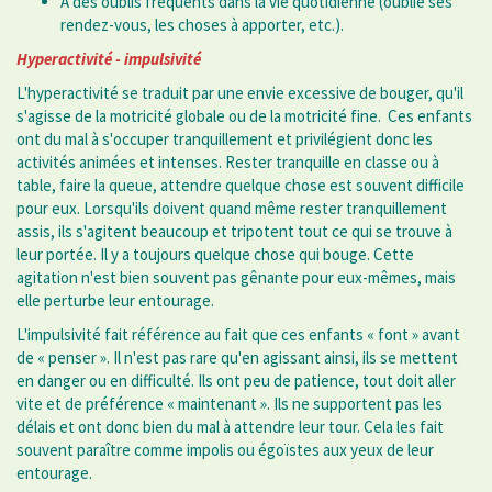
A des oublis fréquents dans la vie quotidienne (oublie ses
rendez-vous, les choses à apporter, etc.).
Hyperactivité - impulsivité
L'hyperactivité se traduit par une envie excessive de bouger, qu'il
s'agisse de la motricité globale ou de la motricité fine. Ces enfants
ont du mal à s'occuper tranquillement et privilégient donc les
activités animées et intenses. Rester tranquille en classe ou à
table, faire la queue, attendre quelque chose est souvent difficile
pour eux. Lorsqu'ils doivent quand même rester tranquillement
assis, ils s'agitent beaucoup et tripotent tout ce qui se trouve à
leur portée. Il y a toujours quelque chose qui bouge. Cette
agitation n'est bien souvent pas gênante pour eux-mêmes, mais
elle perturbe leur entourage.
L'impulsivité fait référence au fait que ces enfants « font » avant
de « penser ». Il n'est pas rare qu'en agissant ainsi, ils se mettent
en danger ou en difficulté. Ils ont peu de patience, tout doit aller
vite et de préférence « maintenant ». Ils ne supportent pas les
délais et ont donc bien du mal à attendre leur tour. Cela les fait
souvent paraître comme impolis ou égoïstes aux yeux de leur
entourage.