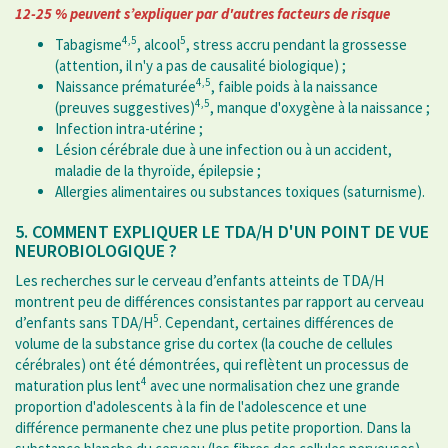
12-25 % peuvent s’expliquer par d'autres facteurs de risque
4,5
5
Tabagisme
, alcool
, stress accru pendant la grossesse
(attention, il n'y a pas de causalité biologique) ;
4,5
Naissance prématurée
, faible poids à la naissance
4,5
(preuves suggestives)
, manque d'oxygène à la naissance ;
Infection intra-utérine ;
Lésion cérébrale due à une infection ou à un accident,
maladie de la thyroïde, épilepsie ;
Allergies alimentaires ou substances toxiques (saturnisme).
5. COMMENT EXPLIQUER LE TDA/H D'UN POINT DE VUE
NEUROBIOLOGIQUE ?
Les recherches sur le cerveau d’enfants atteints de TDA/H
montrent peu de différences consistantes par rapport au cerveau
5
d’enfants sans TDA/H
. Cependant, certaines différences de
volume de la substance grise du cortex (la couche de cellules
cérébrales) ont été démontrées, qui reflètent un processus de
4
maturation plus lent
avec une normalisation chez une grande
proportion d'adolescents à la fin de l'adolescence et une
différence permanente chez une plus petite proportion. Dans la