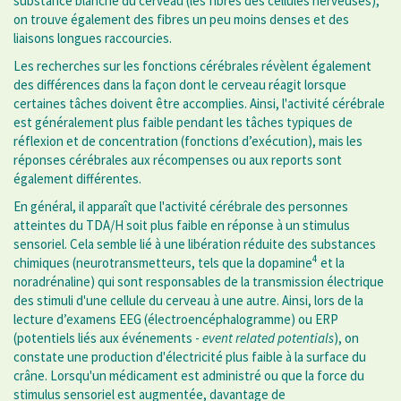
substance blanche du cerveau (les fibres des cellules nerveuses),
on trouve également des fibres un peu moins denses et des
liaisons longues raccourcies.
Les recherches sur les fonctions cérébrales révèlent également
des différences dans la façon dont le cerveau réagit lorsque
certaines tâches doivent être accomplies. Ainsi, l'activité cérébrale
est généralement plus faible pendant les tâches typiques de
réflexion et de concentration (fonctions d’exécution), mais les
réponses cérébrales aux récompenses ou aux reports sont
également différentes.
En général, il apparaît que l'activité cérébrale des personnes
atteintes du TDA/H soit plus faible en réponse à un stimulus
sensoriel. Cela semble lié à une libération réduite des substances
4
chimiques (neurotransmetteurs, tels que la dopamine
et la
noradrénaline) qui sont responsables de la transmission électrique
des stimuli d'une cellule du cerveau à une autre. Ainsi, lors de la
lecture d’examens EEG (électroencéphalogramme) ou ERP
(potentiels liés aux événements -
event related potentials
), on
constate une production d'électricité plus faible à la surface du
crâne. Lorsqu'un médicament est administré ou que la force du
stimulus sensoriel est augmentée, davantage de